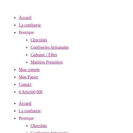
Skip
to
Accueil
content
La confiserie
Boutique
Chocolats
Confiseries Artisanales
Cadeaux / Fêtes
Matières Premières
Mon compte
Mon Panier
Contact
0 Article
0,00€
Accueil
La confiserie
Boutique
Chocolats