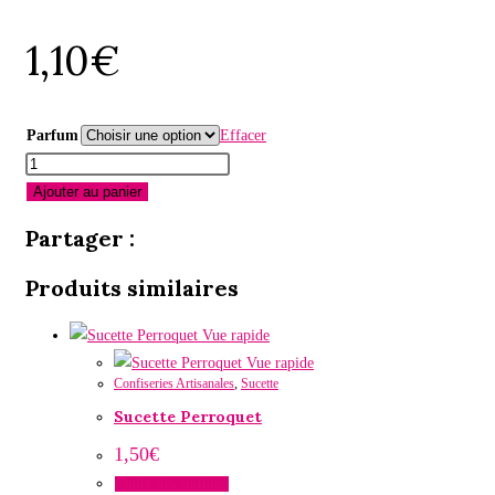
1,10
€
Parfum
Effacer
quantité
de
Ajouter au panier
Sucette
Partager :
rectangle
Tour
Produits similaires
Eiffel
relief
Vue rapide
Vue rapide
Confiseries Artisanales
,
Sucette
Sucette Perroquet
1,50
€
Choix des options