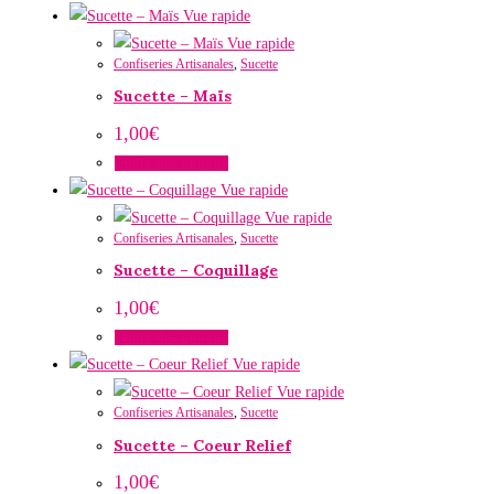
Ce
Vue rapide
produit
Vue rapide
Confiseries Artisanales
,
Sucette
a
Sucette – Maïs
plusieurs
variations.
1,00
€
Les
Choix des options
options
Ce
Vue rapide
peuvent
produit
Vue rapide
être
Confiseries Artisanales
,
Sucette
a
choisies
Sucette – Coquillage
plusieurs
sur
variations.
1,00
€
la
Les
Choix des options
page
options
Ce
Vue rapide
du
peuvent
produit
Vue rapide
produit
être
Confiseries Artisanales
,
Sucette
a
choisies
Sucette – Coeur Relief
plusieurs
sur
variations.
1,00
€
la