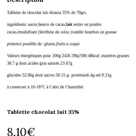
Tablette de chocolat lait élianza 35% de 70grs
ingrédients :sucre,beurre de cacao,
lait
entier en poudre
cacao,émulsifiant (lécithine de colza )vanille bourbon en gousse
présence possible de :gluten,fruits à coque
Valeurs énergétiques pour 100g:2426.39kj/580.48kcal ;matières grasses
38.7 g dont acides gras saturés 23.67g
glucides 52.06g dont sucres 50.15 g- protéines6.4g-sel 0.21g
à conserver à 16-18°C à l’abri de l’humidité
Tablette chocolat lait 35%
8,10
€