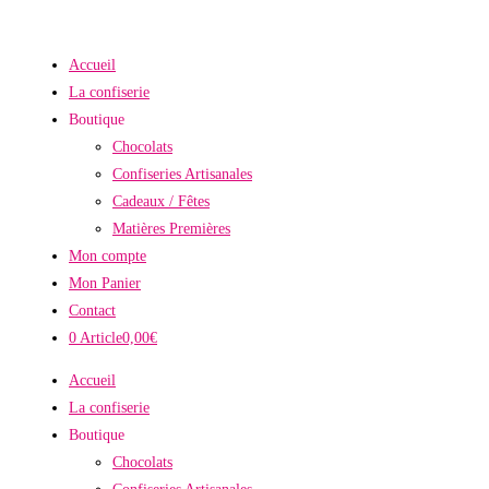
Skip
to
Accueil
content
La confiserie
Boutique
Chocolats
Confiseries Artisanales
Cadeaux / Fêtes
Matières Premières
Mon compte
Mon Panier
Contact
0 Article
0,00€
Accueil
La confiserie
Boutique
Chocolats