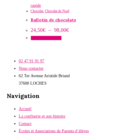
rapide
Chocolat
,
Chocolat de Noel
Ballotin de chocolats
Plage
24,50
€
–
98,00
€
de
Choix des options
prix :
24,50€
Ce
à
produit
98,00€
a
02 47 91 91 97
plusieurs
Nous contacter
variations.
62 Ter Avenue Aristide Briand
Les
37600 LOCHES
options
Navigation
peuvent
être
Accueil
choisies
La confiserie et son histoire
sur
Contact
la
Écoles et Associations de Parents d’élèves