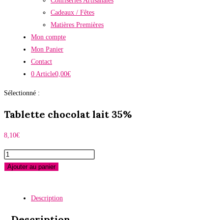
Confiseries Artisanales
Cadeaux / Fêtes
Matières Premières
Mon compte
Mon Panier
Contact
0 Article
0,00€
Sélectionné :
Tablette chocolat lait 35%
8,10
€
quantité
de
Ajouter au panier
Tablette
chocolat
Description
lait
35%
Description