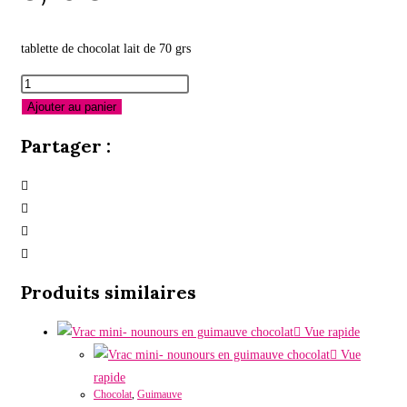
tablette de chocolat lait de 70 grs
quantité
de
Ajouter au panier
Tablette
Partager :
chocolat
lait
35%
Produits similaires
Vue rapide
Vue
rapide
Chocolat
,
Guimauve