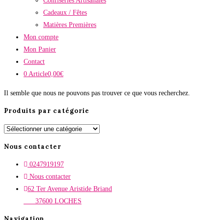
Confiseries Artisanales
Cadeaux / Fêtes
Matières Premières
Mon compte
Mon Panier
Contact
0 Article
0,00€
Il semble que nous ne pouvons pas trouver ce que vous recherchez.
Produits par catégorie
Nous contacter
0247919197
Nous contacter
62 Ter Avenue Aristide Briand
37600 LOCHES
Navigation