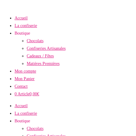
Skip
to
Accueil
content
La confiserie
Boutique
Chocolats
Confiseries Artisanales
Cadeaux / Fêtes
Matières Premières
Mon compte
Mon Panier
Contact
0 Article
0,00€
Accueil
La confiserie
Boutique
Chocolats