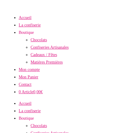
Skip
to
Accueil
content
La confiserie
Boutique
Chocolats
Confiseries Artisanales
Cadeaux / Fêtes
Matières Premières
Mon compte
Mon Panier
Contact
0 Article
0,00€
Accueil
La confiserie
Boutique
Chocolats